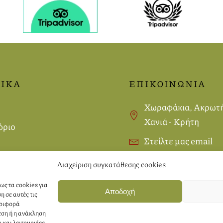
ΙΚΑ
ΕΠΙΚΟΙΝΩΝΙΑ
Χωραφάκια, Ακρωτή
Χανιά - Κρήτη
όριο
Στείλτε μας email
Καλέστε μας
σμοί
Διαχείριση συγκατάθεσης cookies
κή Cookies
ως τα cookies για
Αποδοχή
 σε αυτές τις
εριφορά
εση ή η ανάκληση
και λειτουργίες.