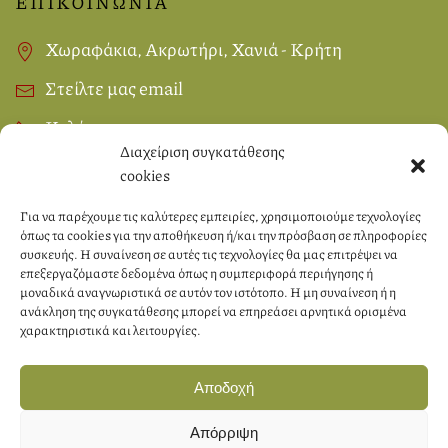
ΕΠΙΚΟΙΝΩΝΙΑ
Χωραφάκια, Ακρωτήρι, Χανιά - Κρήτη
Στείλτε μας email
Καλέστε μας
Διαχείριση συγκατάθεσης
cookies
SOCIAL MEDIA
Για να παρέχουμε τις καλύτερες εμπειρίες, χρησιμοποιούμε τεχνολογίες
όπως τα cookies για την αποθήκευση ή/και την πρόσβαση σε πληροφορίες
συσκευής. Η συναίνεση σε αυτές τις τεχνολογίες θα μας επιτρέψει να
επεξεργαζόμαστε δεδομένα όπως η συμπεριφορά περιήγησης ή
μοναδικά αναγνωριστικά σε αυτόν τον ιστότοπο. Η μη συναίνεση ή η
ανάκληση της συγκατάθεσης μπορεί να επηρεάσει αρνητικά ορισμένα
χαρακτηριστικά και λειτουργίες.
Αποδοχή
Απόρριψη