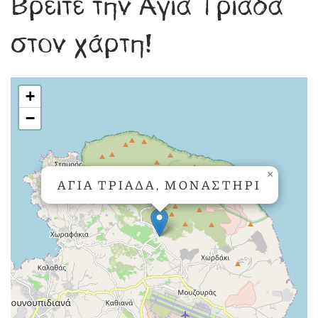
Βρείτε την Αγία Τριάδα
στον χάρτη!
+
−
×
ΑΓΊΑ ΤΡΙΆΔΑ, ΜΟΝΑΣΤΉΡΙ